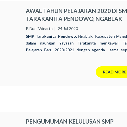
AWAL TAHUN PELAJARAN 2020 DI S
TARAKANITA PENDOWO, NGABLAK
P. Budi Winarto
24 Jul 2020
SMP Tarakanita Pendowo,
Ngablak, Kabupaten Mage
dalam naungan Yayasan Tarakanita mengawali Ta
Pelajaran Baru 2020/2021 dengan agenda sama sep
sekolah lain pada umumnya yaitu kegiatan Masa Pengen
Lingkungan Sekolah (MPLS). Sejak Senin, 13 Juli 2020 sel
jenjang pendidikan baik Pendidikan Usia Dini (KB/TK),
READ MORE
SMP, maupun SMA/SMK telah memulai Tahun Pelajaran 
yang berpedoman pada Kebijakan Menteri Pendidikan d
operasional sekolah pada masa pandemi
Covid-19.
PENGUMUMAN KELULUSAN SMP