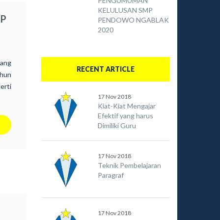
PENGUMUMAN
KELULUSAN SMP
MP
PENDOWO NGABLAK
2020
lang
RECENT ARTICLE
hun
erti
17 Nov 2018
alan
Kiat-Kiat Mengajar
uruh
Efektif yang harus
 SD,
Dimiliki Guru
Baru
alam
17 Nov 2018
Teknik Pembelajaran
Paragraf
17 Nov 2018