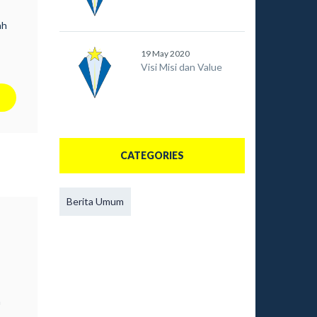
ah
19 May 2020
pada
Visi Misi dan Value
satu
a
CATEGORIES
Berita Umum
n