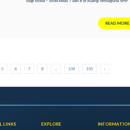
bagi siswa – siswi kelas 7 dan 8 di Ruang Serbaguna SMP
Pendowo Ngablak pada Jumat, 23 Agustus 2019.
READ MORE
5
6
7
8
...
104
105
›
L LINKS
EXPLORE
INFORMATIO