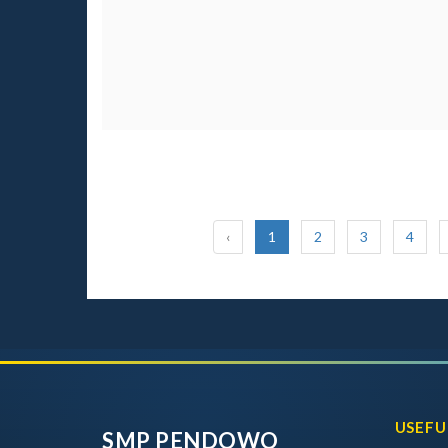
‹
1
2
3
4
USEFU
SMP PENDOWO