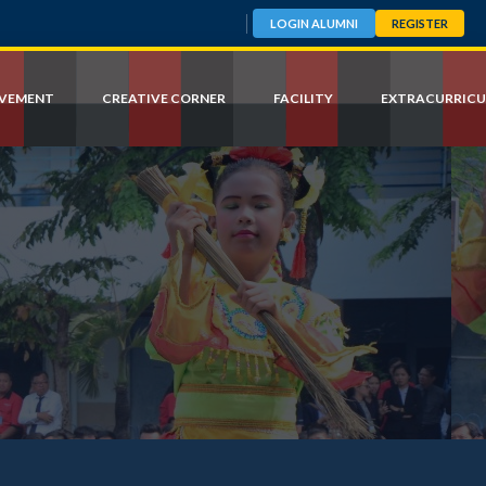
LOGIN ALUMNI
REGISTER
EVEMENT
CREATIVE CORNER
FACILITY
EXTRACURRICU