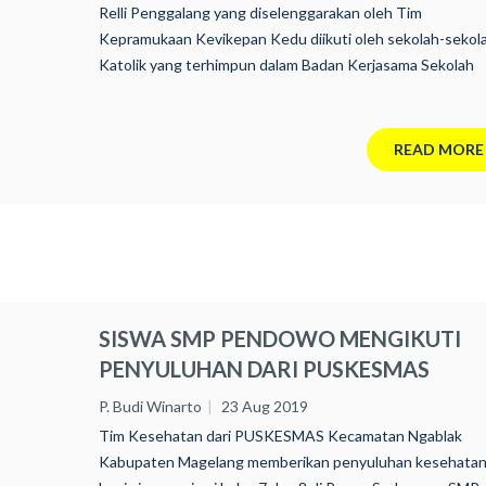
Relli Penggalang yang diselenggarakan oleh Tim
Kepramukaan Kevikepan Kedu diikuti oleh sekolah-sekol
Katolik yang terhimpun dalam Badan Kerjasama Sekolah
Yayasan Pendidikan Katolik (BKS YPK) Kevikepan Kedu 
Jumat 6 September sampai dengan Minggu, 8 September
2019* Masing-masing sekolah mengirimkan Penggalang, 
READ MORE
regu putra dan satu regu putri disertai dua kakak pembin
putra dan putri*
SISWA SMP PENDOWO MENGIKUTI
PENYULUHAN DARI PUSKESMAS
NGABLAK
P. Budi Winarto
23 Aug 2019
Tim Kesehatan dari PUSKESMAS Kecamatan Ngablak
Kabupaten Magelang memberikan penyuluhan kesehata