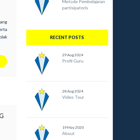
Metode Pembelajaran
partisipatoris
yang
erta
blak
RECENT POSTS
rkan
alam
29 Aug 2024
Juni
Profil Guru
28 Aug 2024
Video Tour
G
19 May 2020
About