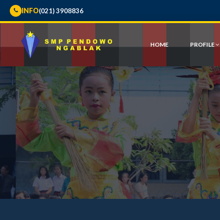
INFO
(021) 3908836
HOME
PROFILE