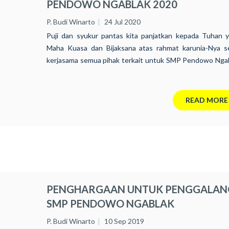
PENDOWO NGABLAK 2020
P. Budi Winarto
24 Jul 2020
Puji dan syukur pantas kita panjatkan kepada Tuhan 
Maha Kuasa dan Bijaksana atas rahmat karunia-Nya s
kerjasama semua pihak terkait untuk SMP Pendowo Nga
Yayasan Tarakanita sehingga berhasil menghanta
peserta didik khususnya kelas IX TP 2019/2020 d
seluruh proses pembelajaran hingga hari ini: Jumat 05 
READ MORE
2020 diumumkan kelulusannya.
PENGHARGAAN UNTUK PENGGALAN
SMP PENDOWO NGABLAK
P. Budi Winarto
10 Sep 2019