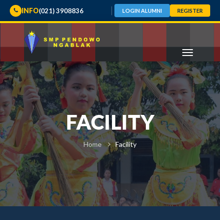
INFO
(021) 3908836
LOGIN ALUMNI
REGISTER
FACILITY
Home
Facility