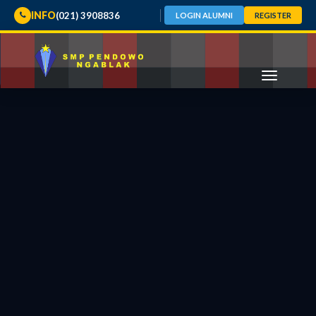
INFO
(021) 3908836
LOGIN ALUMNI
REGISTER