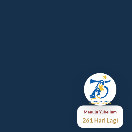
Menuju Yubelium
261 Hari Lagi